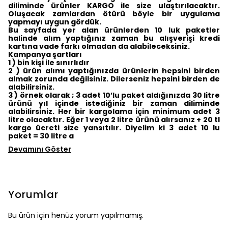
diliminde ürünler KARGO ile size ulaştırılacaktır.
Oluşacak zamlardan ötürü böyle bir uygulama
yapmayı uygun gördük.
Bu sayfada yer alan ürünlerden 10 luk paketler
halinde alım yaptığınız zaman bu alışverişi kredi
kartına vade farkı olmadan da alabileceksiniz.
Kampanya şartları
1 ) bin kişi ile sınırlıdır
2 ) ürün alımı yaptığınızda ürünlerin hepsini birden
almak zorunda değilsiniz. Dilerseniz hepsini birden de
alabilirsiniz.
3 ) örnek olarak ; 3 adet 10’lu paket aldığınızda 30 litre
ürünü yıl içinde istediğiniz bir zaman diliminde
alabilirsiniz. Her bir kargolama için minimum adet 3
litre olacaktır. Eğer 1 veya 2 litre ürünü alırsanız + 20 tl
kargo ücreti size yansıtılır. Diyelim ki 3 adet 10 lu
paket = 30 litre a
Devamını Göster
Yorumlar
Bu ürün için henüz yorum yapılmamış.